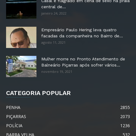
Casal é flagrado em cena de sexo na praia
central de...
janeiro 24, 2022
Empresário Paulo Hering leva quatro
facadas da companheira no Bairro de...
agosto 11, 2021
Mulher morre no Pronto Atendimento de
Balneário Piçarras após sofrer vários...
novembro 19, 2021
CATEGORIA POPULAR
PENHA
2855
PIÇARRAS
2073
POLÍCIA
1236
BARRA VELHA
532