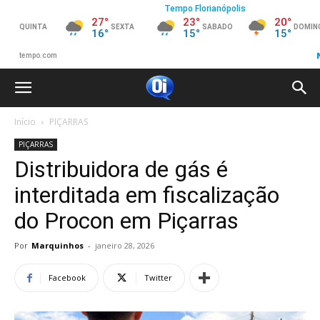
Início
PIÇARRAS
PIÇARRAS
Distribuidora de gás é
interditada em fiscalização
do Procon em Piçarras
Por
Marquinhos
-
janeiro 28, 2026
Facebook
Twitter