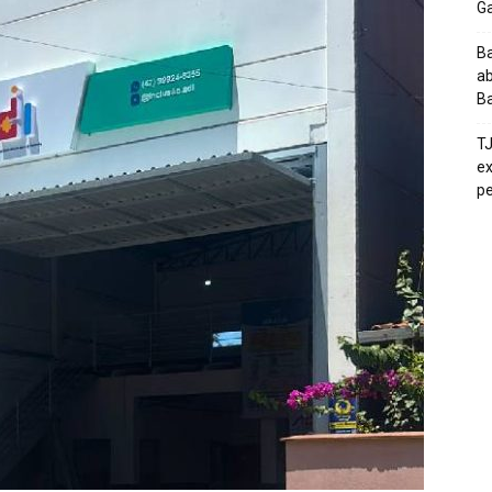
G
Ba
ab
Ba
T
ex
pe