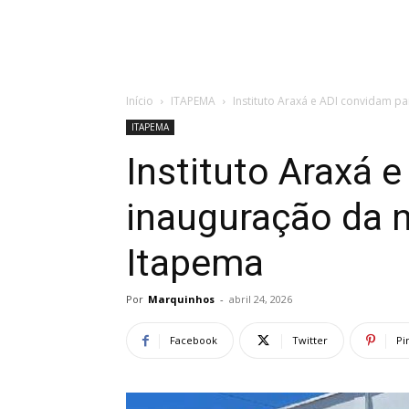
Início
ITAPEMA
Instituto Araxá e ADI convidam 
ITAPEMA
Instituto Araxá 
inauguração da 
Itapema
Por
Marquinhos
-
abril 24, 2026
Facebook
Twitter
Pi