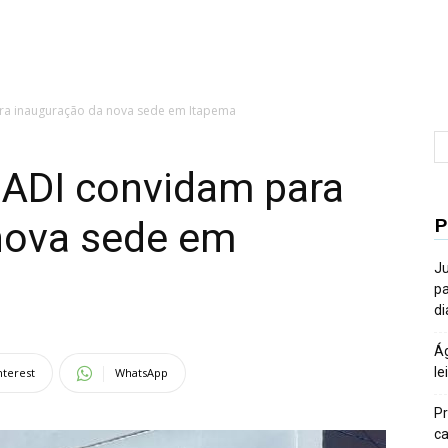
para inauguração da nova sede em Itapema
e ADI convidam para
P
nova sede em
Ju
pa
di
Ág
le
nterest
WhatsApp
Pr
ca