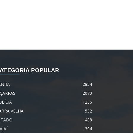
ATEGORIA POPULAR
ENHA
2854
IÇARRAS
2070
OLÍCIA
1236
ARRA VELHA
532
STADO
488
AJAÍ
394