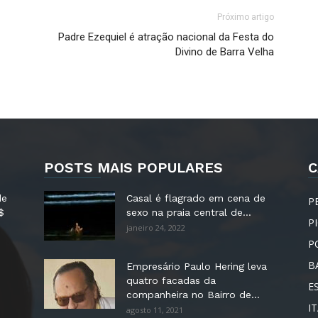
Próximo artigo
Padre Ezequiel é atração nacional da Festa do
Divino de Barra Velha
POSTS MAIS POPULARES
C
de
Casal é flagrado em cena de
P
$
sexo na praia central de...
P
janeiro 24, 2022
P
B
Empresário Paulo Hering leva
quatro facadas da
E
companheira no Bairro de...
IT
agosto 11, 2021