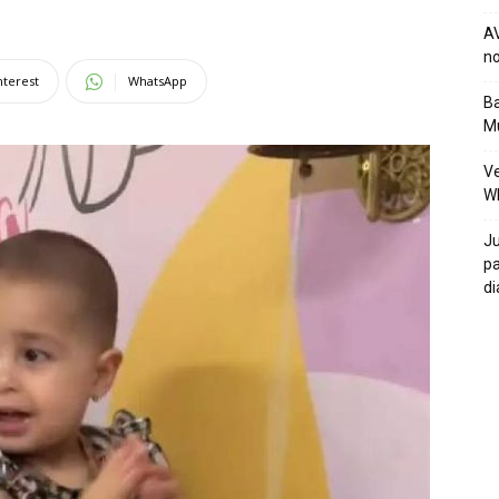
AV
no
nterest
WhatsApp
Ba
Mu
Ve
W
Ju
pa
di