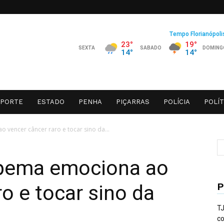
SPORTE
ESTADO
PENHA
PIÇARRAS
POLÍCIA
POLÍT
o vencer câncer raro e tocar sino da...
tapema emociona ao
P
o e tocar sino da
TJ
co