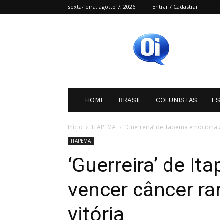
sexta-feira, agosto 7, 2026
Entrar / Cadastrar
Oi
SC
HOME
BRASIL
COLUNISTAS
E
Início
ITAPEMA
‘Guerreira’ de Itapema emociona a
ITAPEMA
‘Guerreira’ de I
vencer câncer rar
vitória