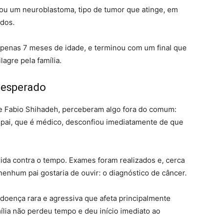
tou um neuroblastoma, tipo de tumor que atinge, em
idos.
apenas 7 meses de idade, e terminou com um final que
gre pela família.
nesperado
is e Fabio Shihadeh, perceberam algo fora do comum:
pai, que é médico, desconfiou imediatamente de que
da contra o tempo. Exames foram realizados e, cerca
enhum pai gostaria de ouvir: o diagnóstico de câncer.
 doença rara e agressiva que afeta principalmente
ília não perdeu tempo e deu início imediato ao