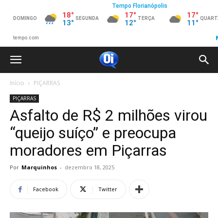
Início
PIÇARRAS
PIÇARRAS
Asfalto de R$ 2 milhões virou
“queijo suíço” e preocupa
moradores em Piçarras
Por
Marquinhos
-
dezembro 18, 2025
Facebook
Twitter