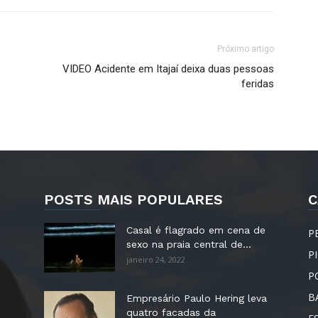
Próximo artigo
VIDEO Acidente em Itajaí deixa duas pessoas
feridas
POSTS MAIS POPULARES
C
Casal é flagrado em cena de
P
sexo na praia central de...
P
janeiro 24, 2022
P
B
Empresário Paulo Hering leva
quatro facadas da