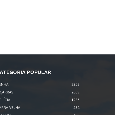
ATEGORIA POPULAR
ENHA
2853
IÇARRAS
2069
OLÍCIA
1236
ARRA VELHA
532