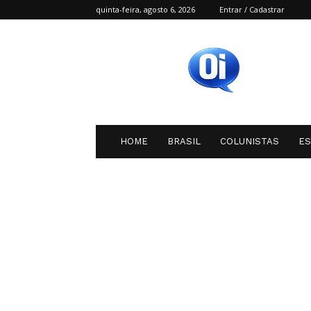
quinta-feira, agosto 6, 2026
Entrar / Cadastrar
Oi
SC
HOME
BRASIL
COLUNISTAS
E