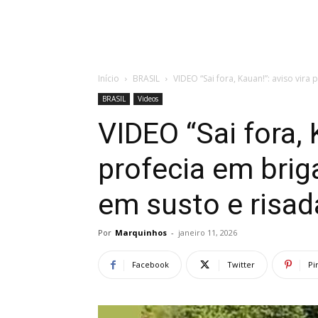
Início
BRASIL
VIDEO “Sai fora, Kauan!”: aviso vira 
BRASIL
Videos
VIDEO “Sai fora, 
profecia em brig
em susto e risad
Por
Marquinhos
-
janeiro 11, 2026
Facebook
Twitter
Pi