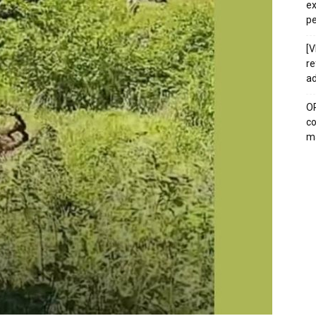
ex
pe
[V
re
ad
OP
co
ma