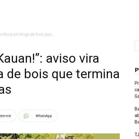
profecia em briga de bois que...
Kauan!”: aviso vira
P
a de bois que termina
Pr
as
ca
G
Ba
ab
nterest
WhatsApp
Ba
T