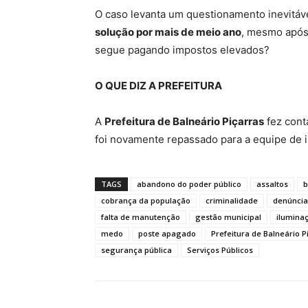
O caso levanta um questionamento inevitáv
solução por mais de meio ano
, mesmo após
segue pagando impostos elevados?
O QUE DIZ A PREFEITURA
A
Prefeitura de Balneário Piçarras
fez cont
foi novamente repassado para a equipe de 
TAGS
abandono do poder público
assaltos
b
cobrança da população
criminalidade
denúncia
falta de manutenção
gestão municipal
ilumina
medo
poste apagado
Prefeitura de Balneário P
segurança pública
Serviços Públicos