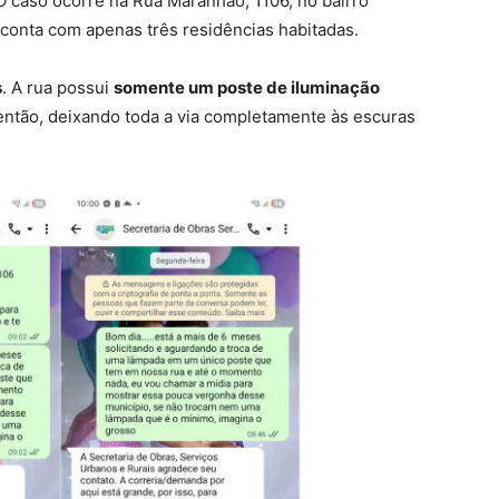
 O caso ocorre na Rua Maranhão, 1106, no bairro
 conta com apenas três residências habitadas.
s
. A rua possui
somente um poste de iluminação
então, deixando toda a via completamente às escuras