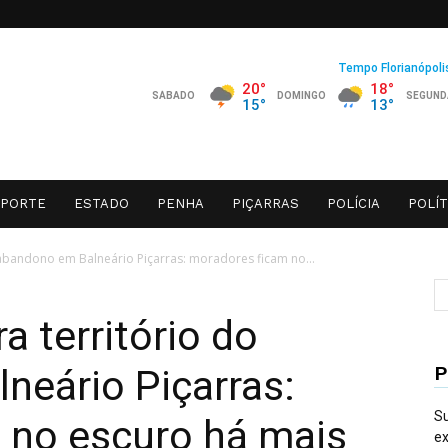
SPORTE
ESTADO
PENHA
PIÇARRAS
POLÍCIA
POLÍT
 abandono em Balneário Piçarras: moradores ficam no...
a território do
P
neário Piçarras:
Su
 no escuro há mais
ex