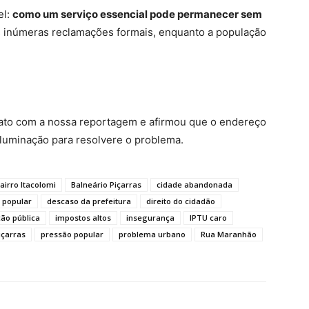
el:
como um serviço essencial pode permanecer sem
 inúmeras reclamações formais, enquanto a população
ato com a nossa reportagem e afirmou que o endereço
iluminação para resolvere o problema.
airro Itacolomi
Balneário Piçarras
cidade abandonada
 popular
descaso da prefeitura
direito do cidadão
ção pública
impostos altos
insegurança
IPTU caro
içarras
pressão popular
problema urbano
Rua Maranhão