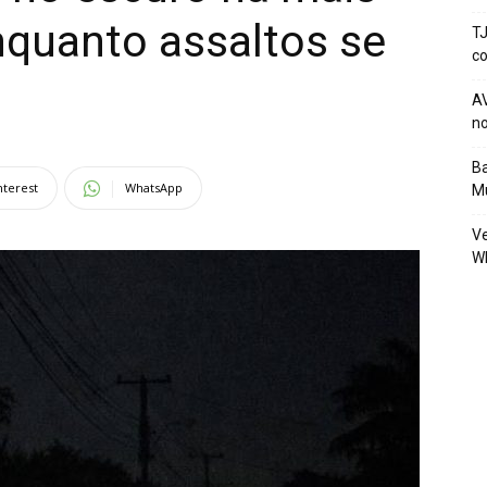
nquanto assaltos se
TJ
co
AV
no
Ba
nterest
WhatsApp
Mu
Ve
W