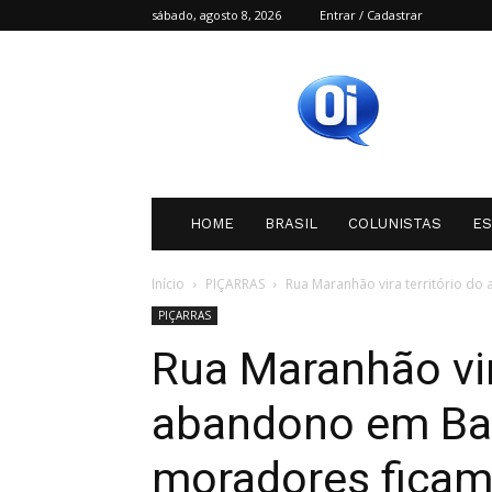
sábado, agosto 8, 2026
Entrar / Cadastrar
Oi
SC
HOME
BRASIL
COLUNISTAS
E
Início
PIÇARRAS
Rua Maranhão vira território do
PIÇARRAS
Rua Maranhão vir
abandono em Bal
moradores ficam