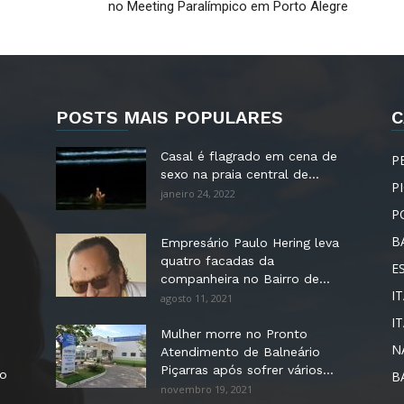
no Meeting Paralímpico em Porto Alegre
POSTS MAIS POPULARES
C
Casal é flagrado em cena de
P
sexo na praia central de...
P
janeiro 24, 2022
P
B
Empresário Paulo Hering leva
quatro facadas da
E
companheira no Bairro de...
IT
agosto 11, 2021
I
Mulher morre no Pronto
N
Atendimento de Balneário
Piçarras após sofrer vários...
no
B
novembro 19, 2021