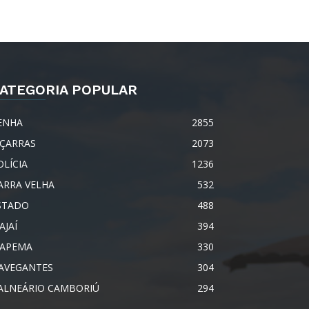
ATEGORIA POPULAR
ENHA
2855
IÇARRAS
2073
OLÍCIA
1236
ARRA VELHA
532
STADO
488
AJAÍ
394
TAPEMA
330
AVEGANTES
304
ALNEÁRIO CAMBORIÚ
294