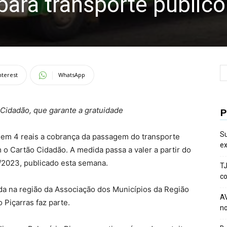
 para transporte público
nterest
WhatsApp
Cidadão, que garante a gratuidade
P
Su
u em 4 reais a cobrança da passagem do transporte
ex
 o Cartão Cidadão. A medida passa a valer a partir do
/2023, publicado esta semana.
TJ
co
rada na região da Associação dos Municípios da Região
AV
o Piçarras faz parte.
no