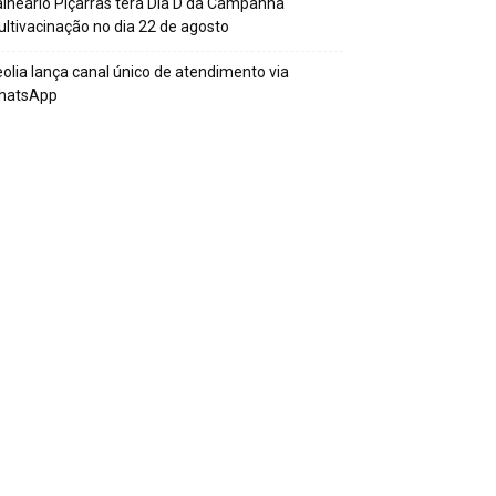
lneário Piçarras terá Dia D da Campanha
ltivacinação no dia 22 de agosto
olia lança canal único de atendimento via
hatsApp