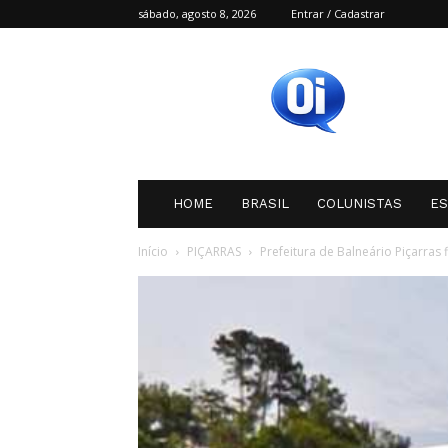
sábado, agosto 8, 2026
Entrar / Cadastrar
Oi
SC
HOME
BRASIL
COLUNISTAS
E
Início
PIÇARRAS
Prefeitura de Balneário Piçarras 