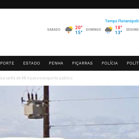
SPORTE
ESTADO
PENHA
PIÇARRAS
POLÍCIA
POLÍT
fixa tarifa de R$ 4 para transporte público