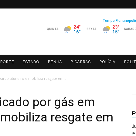
SPORTE
ESTADO
PENHA
PIÇARRAS
POLÍCIA
POLÍT
arco atuneiro e mobiliza resgate em...
xicado por gás em
P
 mobiliza resgate em
Ju
pa