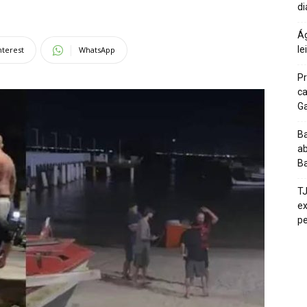
di
Ág
le
nterest
WhatsApp
Pr
ca
G
Ba
ab
Ba
T
ex
pe