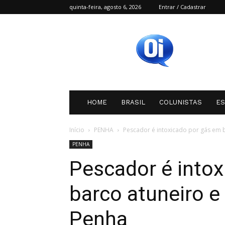
quinta-feira, agosto 6, 2026
Entrar / Cadastrar
Oi
SC
HOME
BRASIL
COLUNISTAS
E
Início
PENHA
Pescador é intoxicado por gás em b
PENHA
Pescador é into
barco atuneiro e
Penha