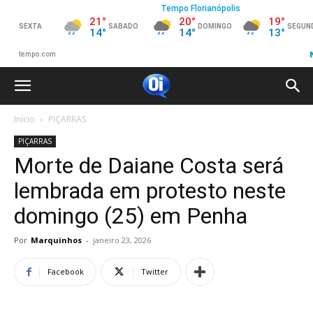
Início
PIÇARRAS
PIÇARRAS
Morte de Daiane Costa será
lembrada em protesto neste
domingo (25) em Penha
Por
Marquinhos
-
janeiro 23, 2026
Facebook
Twitter