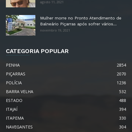
agosto 11, 2021
Mulher morre no Pronto Atendimento de
Balneário Piçarras após sofrer vários...
novembro 19, 2021
CATEGORIA POPULAR
PENHA
2854
PIÇARRAS
2070
POLÍCIA
1236
BARRA VELHA
532
ESTADO
488
ITAJAÍ
394
ITAPEMA
330
NAVEGANTES
304