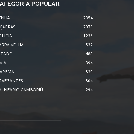
ATEGORIA POPULAR
ENHA
2854
IÇARRAS
2073
OLÍCIA
1236
ARRA VELHA
532
STADO
488
AJAÍ
394
TAPEMA
330
AVEGANTES
304
ALNEÁRIO CAMBORIÚ
294