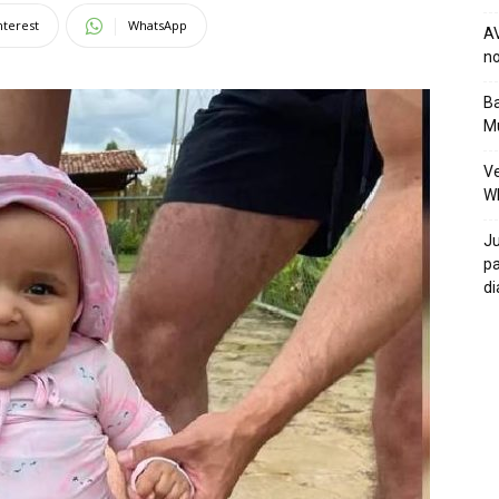
nterest
WhatsApp
AV
no
Ba
Mu
Ve
W
Ju
pa
di