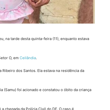
 na tarde desta quinta-feira (11), enquanto estava
Setor O, em
Ceilândia
.
a Ribeiro dos Santos. Ela estava na residência da
 (Samu) foi acionado e constatou o óbito da criança
té a chegada da Polícia Civil do DF. O caso é