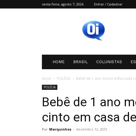
sexta-feira, agosto 7, 2026
Entrar / Cadastrar
Oi
SC
HOME
BRASIL
COLUNISTAS
E
Início
POLÍCIA
Bebê de 1 ano morre enforcada c
POLÍCIA
Bebê de 1 ano m
cinto em casa de
Por
Marquinhos
-
dezembro 12, 2025