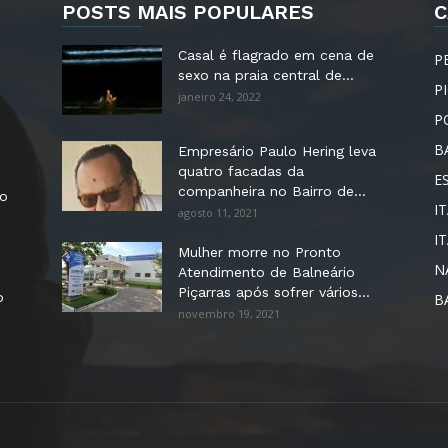
POSTS MAIS POPULARES
C
Casal é flagrado em cena de
P
sexo na praia central de...
P
janeiro 24, 2022
P
B
Empresário Paulo Hering leva
quatro facadas da
E
companheira no Bairro de...
no
IT
agosto 11, 2021
I
Mulher morre no Pronto
N
Atendimento de Balneário
Piçarras após sofrer vários...
o
B
novembro 19, 2021