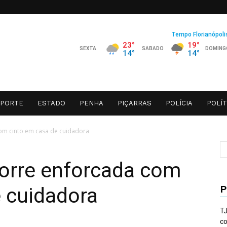
SPORTE
ESTADO
PENHA
PIÇARRAS
POLÍCIA
POLÍT
om cinto em casa de cuidadora
orre enforcada com
P
 cuidadora
TJ
co