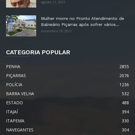
agosto 11, 2021
Mulher morre no Pronto Atendimento de
Balneário Piçarras após sofrer vários...
novembro 19, 2021
CATEGORIA POPULAR
PENHA
2855
PIÇARRAS
2076
POLÍCIA
1236
BARRA VELHA
532
ESTADO
488
ITAJAÍ
394
ITAPEMA
330
NAVEGANTES
304