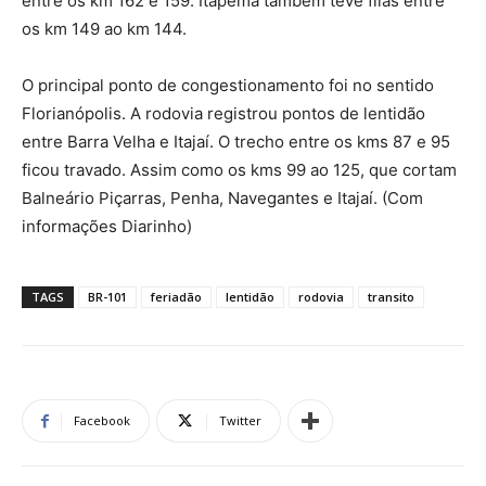
entre os km 162 e 159. Itapema também teve filas entre
os km 149 ao km 144.
O principal ponto de congestionamento foi no sentido
Florianópolis. A rodovia registrou pontos de lentidão
entre Barra Velha e Itajaí. O trecho entre os kms 87 e 95
ficou travado. Assim como os kms 99 ao 125, que cortam
Balneário Piçarras, Penha, Navegantes e Itajaí. (Com
informações Diarinho)
TAGS
BR-101
feriadão
lentidão
rodovia
transito
Facebook
Twitter