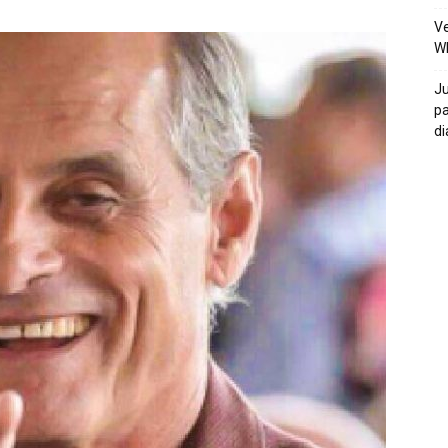
Ve
W
Ju
pa
di