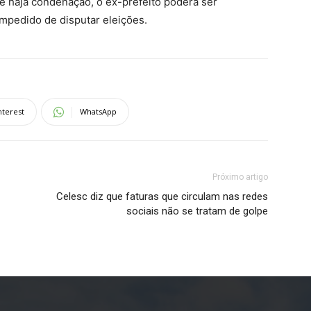
e haja condenação, o ex-prefeito poderá ser
impedido de disputar eleições.
nterest
WhatsApp
Próximo artigo
Celesc diz que faturas que circulam nas redes
sociais não se tratam de golpe