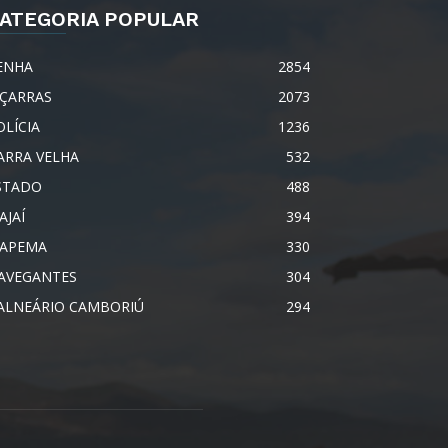
ATEGORIA POPULAR
ENHA
2854
IÇARRAS
2073
OLÍCIA
1236
ARRA VELHA
532
STADO
488
AJAÍ
394
TAPEMA
330
AVEGANTES
304
ALNEÁRIO CAMBORIÚ
294