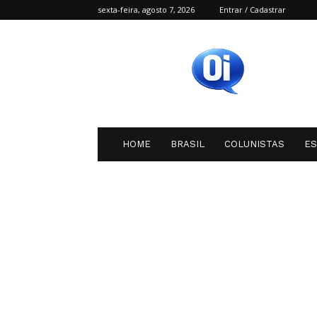
sexta-feira, agosto 7, 2026
Entrar / Cadastrar
Oi
SC
HOME
BRASIL
COLUNISTAS
E