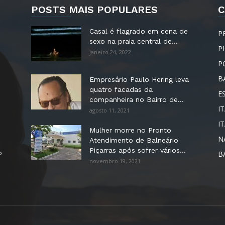
POSTS MAIS POPULARES
C
Casal é flagrado em cena de
P
sexo na praia central de...
P
janeiro 24, 2022
P
B
Empresário Paulo Hering leva
quatro facadas da
E
companheira no Bairro de...
IT
agosto 11, 2021
I
Mulher morre no Pronto
N
Atendimento de Balneário
Piçarras após sofrer vários...
o
B
novembro 19, 2021