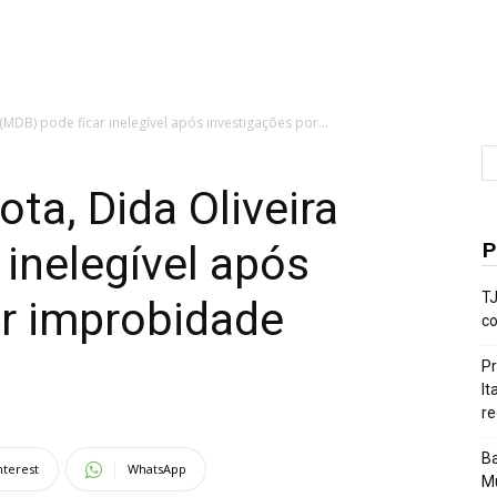
 (MDB) pode ficar inelegível após investigações por...
ota, Dida Oliveira
P
 inelegível após
TJ
or improbidade
co
Pr
It
re
Ba
nterest
WhatsApp
Mu