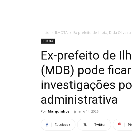
Início
ILHOTA
Ex-prefeito de Ilhota, Dida Oliveira
ILHOTA
Ex-prefeito de Ilh
(MDB) pode ficar
investigações p
administrativa
Por
Marquinhos
-
janeiro 14, 2026
Facebook
Twitter
Pi