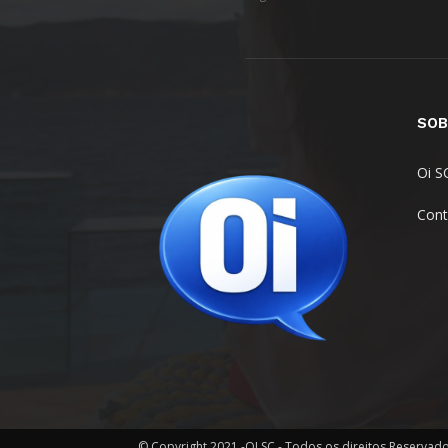
SOB
Oi S
Cont
© Copyright 2021 -OI SC - Todos os direitos Reservad