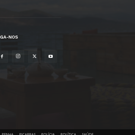
IGA-NOS
PENHA
PIÇARRAS
POLÍCIA
POLÍTICA
SAÚDE