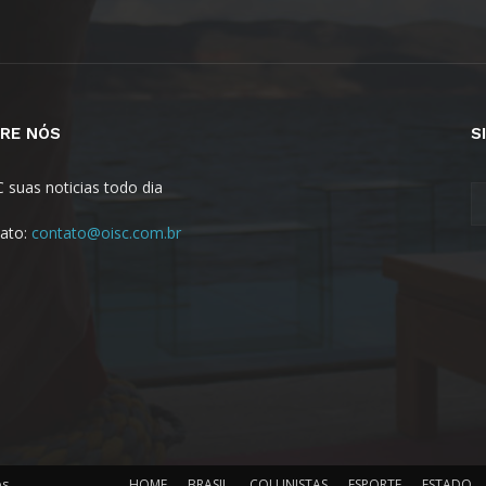
RE NÓS
S
C suas noticias todo dia
ato:
contato@oisc.com.br
os
HOME
BRASIL
COLUNISTAS
ESPORTE
ESTADO