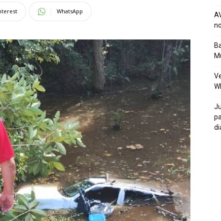
nterest
WhatsApp
AV
no
Ba
Mu
Ve
W
Ju
pa
di