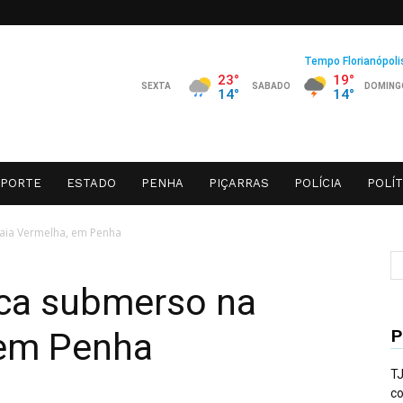
SPORTE
ESTADO
PENHA
PIÇARRAS
POLÍCIA
POLÍT
raia Vermelha, em Penha
ica submerso na
P
 em Penha
TJ
co