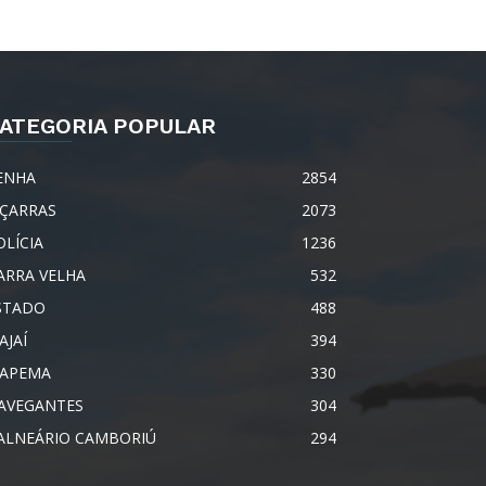
ATEGORIA POPULAR
ENHA
2854
IÇARRAS
2073
OLÍCIA
1236
ARRA VELHA
532
STADO
488
AJAÍ
394
TAPEMA
330
AVEGANTES
304
ALNEÁRIO CAMBORIÚ
294