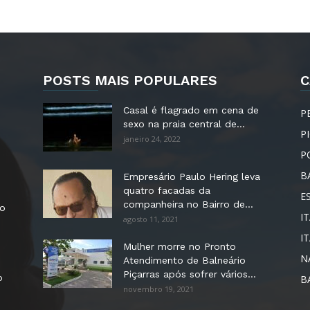
POSTS MAIS POPULARES
C
Casal é flagrado em cena de
P
sexo na praia central de...
P
janeiro 24, 2022
P
B
Empresário Paulo Hering leva
quatro facadas da
E
companheira no Bairro de...
no
IT
agosto 11, 2021
I
Mulher morre no Pronto
N
Atendimento de Balneário
Piçarras após sofrer vários...
o
B
novembro 19, 2021