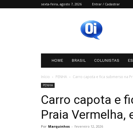
sexta-feira, agosto 7, 2026
Entrar / Cadastrar
Oi
SC
HOME
BRASIL
COLUNISTAS
E
Início
PENHA
Carro capota e fica submerso na P
PENHA
Carro capota e f
Praia Vermelha,
Por
Marquinhos
-
fevereiro 12, 2026