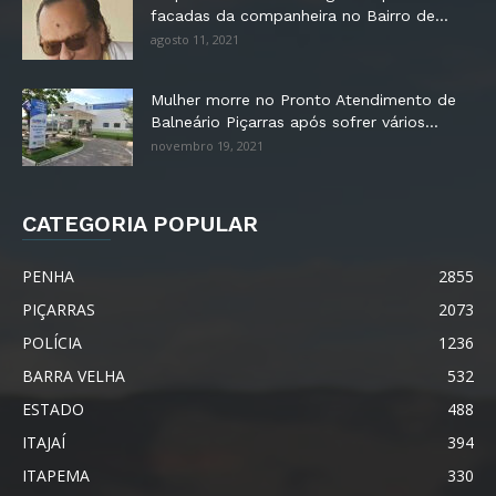
facadas da companheira no Bairro de...
agosto 11, 2021
Mulher morre no Pronto Atendimento de
Balneário Piçarras após sofrer vários...
novembro 19, 2021
CATEGORIA POPULAR
PENHA
2855
PIÇARRAS
2073
POLÍCIA
1236
BARRA VELHA
532
ESTADO
488
ITAJAÍ
394
ITAPEMA
330