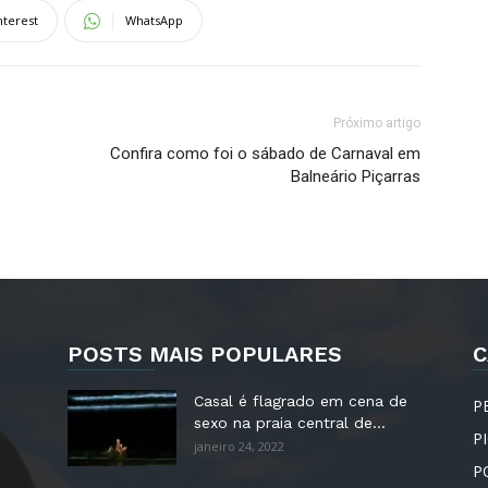
nterest
WhatsApp
Próximo artigo
Confira como foi o sábado de Carnaval em
Balneário Piçarras
POSTS MAIS POPULARES
C
Casal é flagrado em cena de
P
sexo na praia central de...
P
janeiro 24, 2022
P