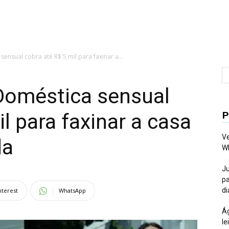
nsual cobra até R$ 5 mil para faxinar a...
oméstica sensual
P
l para faxinar a casa
Ve
da
W
Ju
pa
di
nterest
WhatsApp
Ág
le