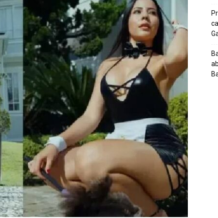
Pr
ca
G
Ba
ab
Ba