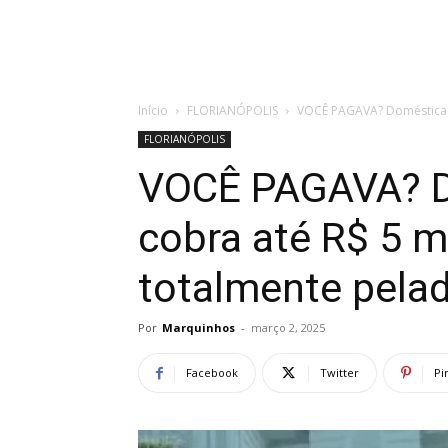
Início
FLORIANÓPOLIS
VOCÊ PAGAVA? Doméstica se
FLORIANÓPOLIS
VOCÊ PAGAVA? D
cobra até R$ 5 mi
totalmente pela
Por
Marquinhos
-
março 2, 2025
Facebook
Twitter
Pi