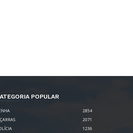
ATEGORIA POPULAR
ENHA
2854
IÇARRAS
2071
OLÍCIA
1236