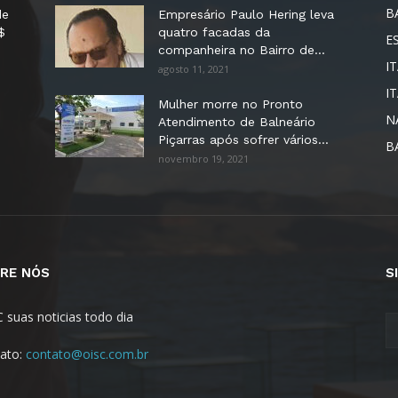
B
de
Empresário Paulo Hering leva
$
quatro facadas da
E
companheira no Bairro de...
IT
agosto 11, 2021
I
Mulher morre no Pronto
N
Atendimento de Balneário
Piçarras após sofrer vários...
B
novembro 19, 2021
RE NÓS
S
C suas noticias todo dia
ato:
contato@oisc.com.br