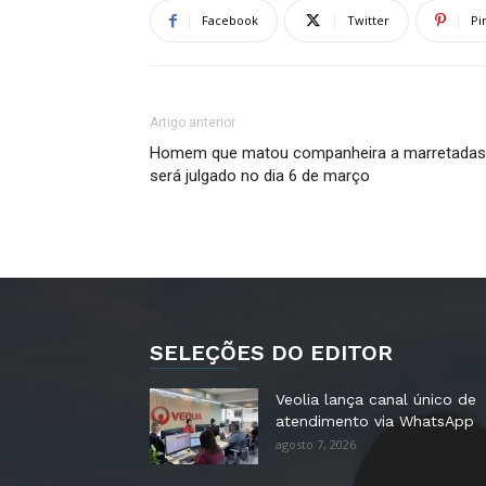
Facebook
Twitter
Pi
Artigo anterior
Homem que matou companheira a marretadas
será julgado no dia 6 de março
SELEÇÕES DO EDITOR
Veolia lança canal único de
atendimento via WhatsApp
agosto 7, 2026