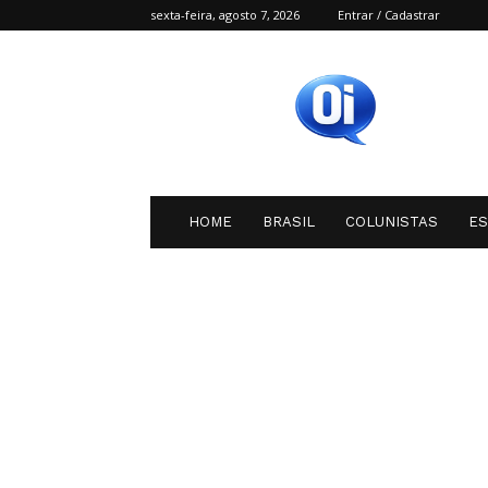
sexta-feira, agosto 7, 2026
Entrar / Cadastrar
Oi
SC
HOME
BRASIL
COLUNISTAS
E