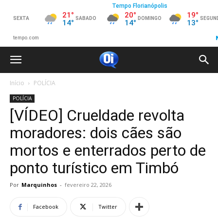
Início
POLÍCIA
POLÍCIA
[VÍDEO] Crueldade revolta
moradores: dois cães são
mortos e enterrados perto de
ponto turístico em Timbó
Por
Marquinhos
-
fevereiro 22, 2026
Facebook
Twitter