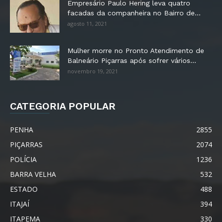
Empresário Paulo Hering leva quatro
facadas da companheira no Bairro de...
agosto 11, 2021
Mulher morre no Pronto Atendimento de
Balneário Piçarras após sofrer vários...
novembro 19, 2021
CATEGORIA POPULAR
PENHA
2855
PIÇARRAS
2074
POLÍCIA
1236
BARRA VELHA
532
ESTADO
488
ITAJAÍ
394
ITAPEMA
330