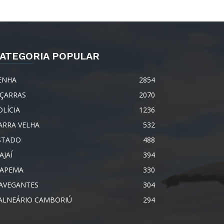
ATEGORIA POPULAR
ENHA
2854
IÇARRAS
2070
OLÍCIA
1236
ARRA VELHA
532
STADO
488
AJAÍ
394
TAPEMA
330
AVEGANTES
304
ALNEÁRIO CAMBORIÚ
294