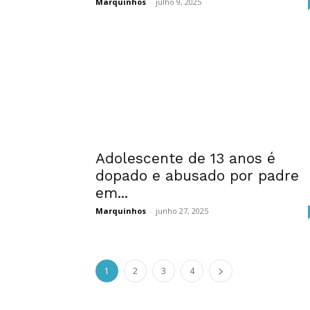
Marquinhos
-
julho 9, 2025
Adolescente de 13 anos é
dopado e abusado por padre
em...
Marquinhos
-
junho 27, 2025
1
2
3
4