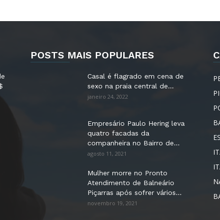
POSTS MAIS POPULARES
C
de
Casal é flagrado em cena de
P
$
sexo na praia central de...
P
janeiro 24, 2022
P
B
Empresário Paulo Hering leva
quatro facadas da
E
companheira no Bairro de...
IT
agosto 11, 2021
I
Mulher morre no Pronto
N
Atendimento de Balneário
Piçarras após sofrer vários...
B
novembro 19, 2021