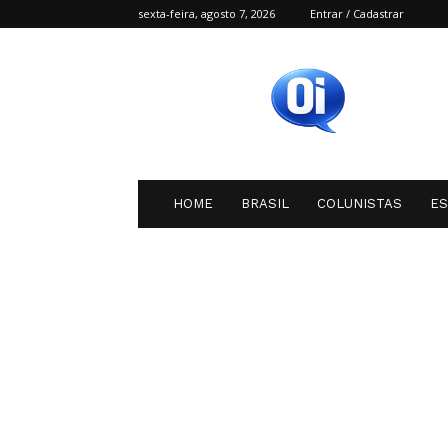
sexta-feira, agosto 7, 2026
Entrar / Cadastrar
Oi
SC
HOME
BRASIL
COLUNISTAS
E