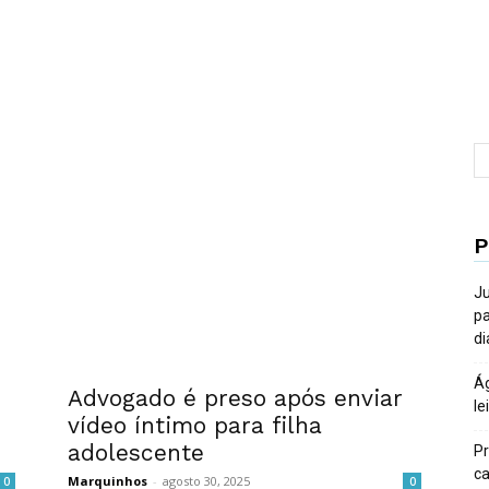
P
Ju
pa
di
Ág
Advogado é preso após enviar
le
vídeo íntimo para filha
adolescente
Pr
ca
Marquinhos
-
agosto 30, 2025
0
0