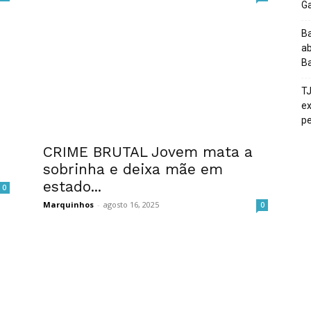
G
Ba
ab
Ba
T
ex
pe
CRIME BRUTAL Jovem mata a
sobrinha e deixa mãe em
estado...
0
Marquinhos
-
agosto 16, 2025
0