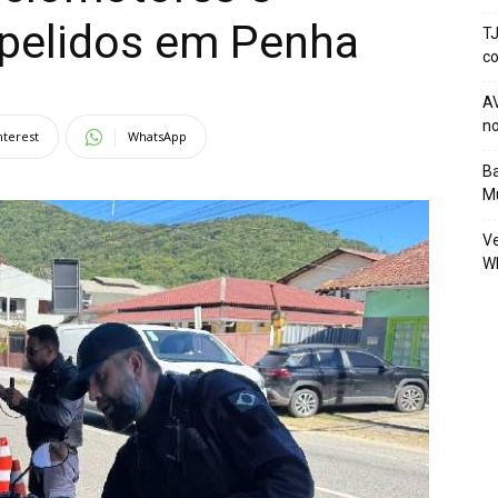
opelidos em Penha
TJ
co
AV
no
nterest
WhatsApp
Ba
Mu
Ve
W