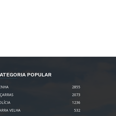
ATEGORIA POPULAR
ENHA
2855
IÇARRAS
2073
OLÍCIA
1236
ARRA VELHA
532