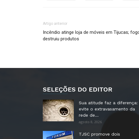
Artigo anterior
Incêndio atinge loja de móveis em Tijucas; fog
destruiu produtos
SELEÇÕES DO EDITOR
Sua atitude faz a diferença:
evite o extravasamento da
rede de...
agosto 8, 2026
TJSC promove dois