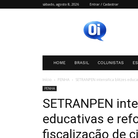
sábado, agosto 8, 2026
Entrar / Cadastrar
Oi
SC
HOME
BRASIL
COLUNISTAS
E
Início
PENHA
SETRANPEN intensifica blitzes educat
PENHA
SETRANPEN inten
educativas e refo
fiscalização de 