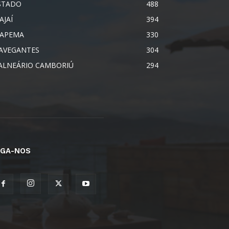
STADO
488
AJAÍ
394
TAPEMA
330
AVEGANTES
304
ALNEÁRIO CAMBORIÚ
294
IGA-NOS