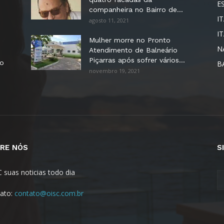
E
companheira no Bairro de...
IT
agosto 11, 2021
I
Mulher morre no Pronto
N
Atendimento de Balneário
Piçarras após sofrer vários...
no
B
novembro 19, 2021
RE NÓS
S
C suas noticias todo dia
ato:
contato@oisc.com.br