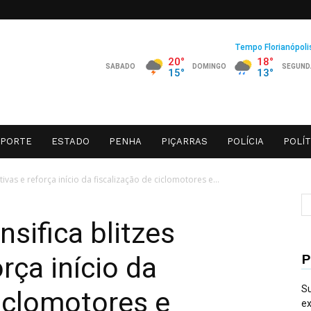
SPORTE
ESTADO
PENHA
PIÇARRAS
POLÍCIA
POLÍT
ivas e reforça início da fiscalização de ciclomotores e...
sifica blitzes
P
rça início da
Su
ciclomotores e
ex