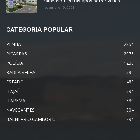
Balneário Piçarras após sofrer vários...
novembro 19, 2021
CATEGORIA POPULAR
PENHA
2854
PIÇARRAS
2073
POLÍCIA
1236
BARRA VELHA
532
ESTADO
488
ITAJAÍ
394
ITAPEMA
330
NAVEGANTES
304
BALNEÁRIO CAMBORIÚ
294