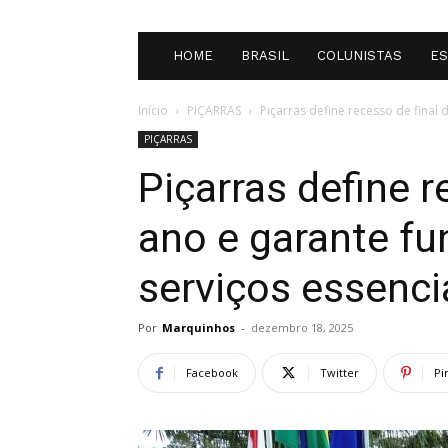
HOME
BRASIL
COLUNISTAS
E
Início
PIÇARRAS
Piçarras define recesso de final
PIÇARRAS
Piçarras define r
ano e garante f
serviços essenci
Por
Marquinhos
-
dezembro 18, 2025
Facebook
Twitter
Pi