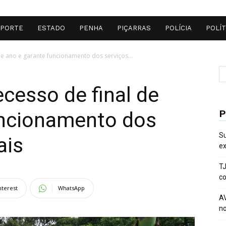
SPORTE
ESTADO
PENHA
PIÇARRAS
POLÍCIA
POLÍT
 de ano e garante funcionamento dos serviços...
ecesso de final de
P
uncionamento dos
Su
ais
ex
TJ
co
nterest
WhatsApp
AV
no