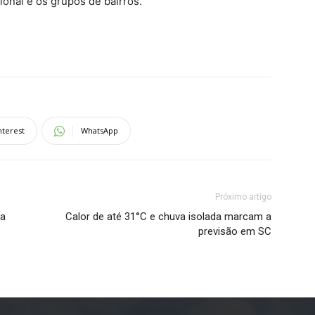
ional e os grupos de bairros.
nterest
WhatsApp
Próximo artigo
ca
Calor de até 31°C e chuva isolada marcam a
previsão em SC