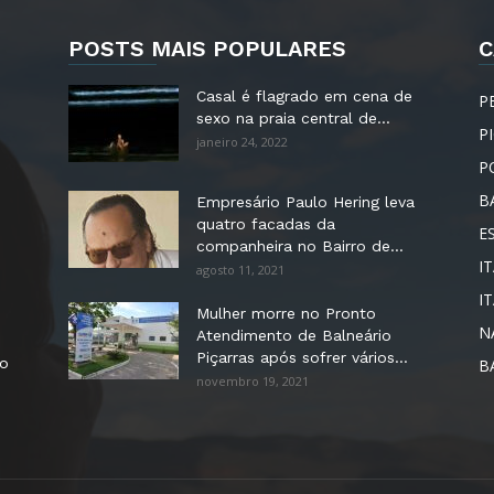
POSTS MAIS POPULARES
C
Casal é flagrado em cena de
P
sexo na praia central de...
P
janeiro 24, 2022
P
B
Empresário Paulo Hering leva
quatro facadas da
E
companheira no Bairro de...
IT
agosto 11, 2021
I
Mulher morre no Pronto
N
Atendimento de Balneário
Piçarras após sofrer vários...
no
B
novembro 19, 2021