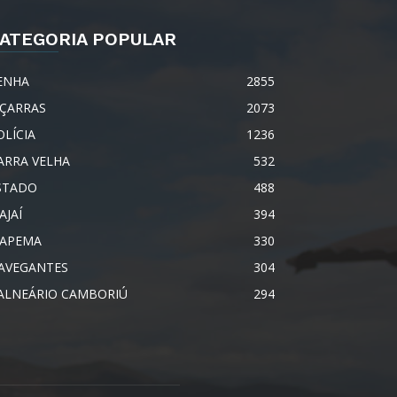
ATEGORIA POPULAR
ENHA
2855
IÇARRAS
2073
OLÍCIA
1236
ARRA VELHA
532
STADO
488
AJAÍ
394
TAPEMA
330
AVEGANTES
304
ALNEÁRIO CAMBORIÚ
294