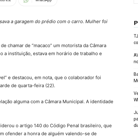
ssava a garagem do prédio com o carro. Mulher foi
P
TJ
co
a de chamar de “macaco” um motorista da Câmara
do a instituição, estava em horário de trabalho e
AV
no
Ba
el” e destacou, em nota, que o colaborador foi
Mu
arde de quarta-feira (22).
Ve
W
relação alguma com a Câmara Municipal. A identidade
Ju
pa
siderou o artigo 140 do Código Penal brasileiro, que
di
em ofender a honra de alguém valendo-se de