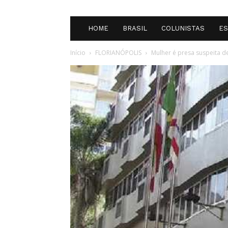
HOME
BRASIL
COLUNISTAS
E
Início
FLORIANÓPOLIS
Mulher é presa suspeita d