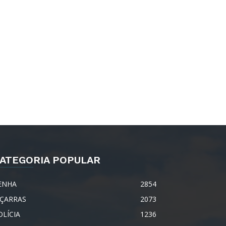
ATEGORIA POPULAR
ENHA
2854
IÇARRAS
2073
OLÍCIA
1236