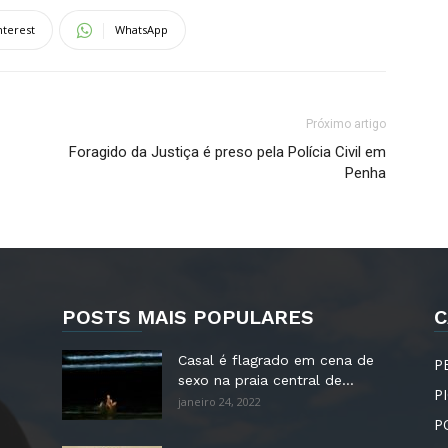
nterest
WhatsApp
Próximo artigo
Foragido da Justiça é preso pela Polícia Civil em
Penha
POSTS MAIS POPULARES
C
Casal é flagrado em cena de
P
sexo na praia central de...
P
janeiro 24, 2022
P