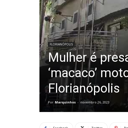
FLORIANÓPOLIS
Mulher é pres
‘macaco’ moto
Florianópolis
Por
Marquinhos
-
novembro 26, 2023
Facebook
Twitter
Pi