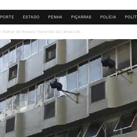
SPORTE
ESTADO
PENHA
PIÇARRAS
POLÍCIA
POLÍT
e chamar de ‘macaco’ motorista da Câmara de...