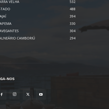
ARRA VELHA
532
STADO
488
AJAÍ
394
TAPEMA
330
AVEGANTES
304
ALNEÁRIO CAMBORIÚ
294
IGA-NOS