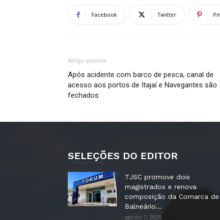
Facebook
Twitter
Pi
Artigo anterior
Após acidente com barco de pesca, canal de
acesso aos portos de Itajaí e Navegantes são
fechados
SELEÇÕES DO EDITOR
TJSC promove dois
magistrados e renova
composição da Comarca de
Balneário...
agosto 7, 2026