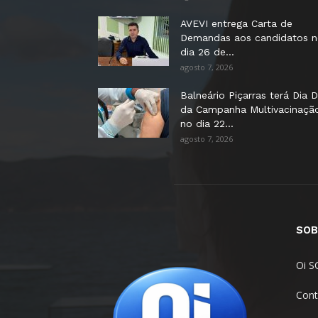
AVEVI entrega Carta de
Demandas aos candidatos 
dia 26 de...
agosto 7, 2026
Balneário Piçarras terá Dia D
da Campanha Multivacinaçã
no dia 22...
agosto 7, 2026
SOB
Oi S
Cont