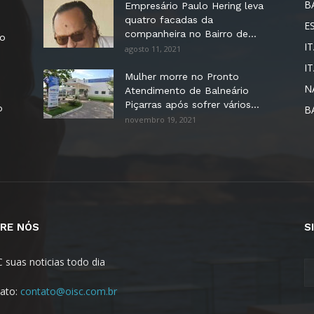
B
Empresário Paulo Hering leva
quatro facadas da
E
companheira no Bairro de...
no
IT
agosto 11, 2021
I
Mulher morre no Pronto
N
Atendimento de Balneário
Piçarras após sofrer vários...
o
B
novembro 19, 2021
RE NÓS
S
C suas noticias todo dia
ato:
contato@oisc.com.br