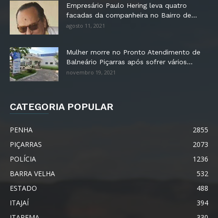
Empresário Paulo Hering leva quatro
facadas da companheira no Bairro de...
agosto 11, 2021
Mulher morre no Pronto Atendimento de
Balneário Piçarras após sofrer vários...
novembro 19, 2021
CATEGORIA POPULAR
PENHA
2855
PIÇARRAS
2073
POLÍCIA
1236
BARRA VELHA
532
ESTADO
488
ITAJAÍ
394
ITAPEMA
330