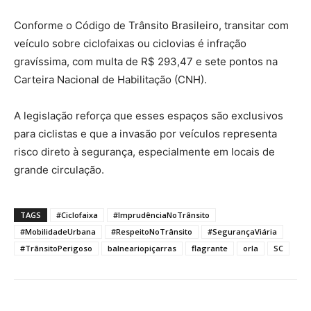
Conforme o Código de Trânsito Brasileiro, transitar com
veículo sobre ciclofaixas ou ciclovias é infração
gravíssima, com multa de R$ 293,47 e sete pontos na
Carteira Nacional de Habilitação (CNH).
A legislação reforça que esses espaços são exclusivos
para ciclistas e que a invasão por veículos representa
risco direto à segurança, especialmente em locais de
grande circulação.
TAGS
#Ciclofaixa
#ImprudênciaNoTrânsito
#MobilidadeUrbana
#RespeitoNoTrânsito
#SegurançaViária
#TrânsitoPerigoso
balneariopiçarras
flagrante
orla
SC