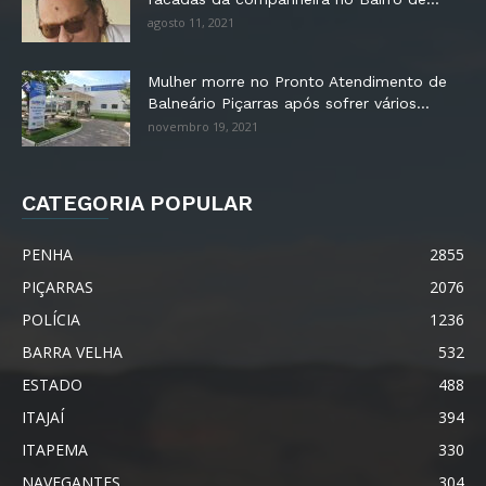
agosto 11, 2021
Mulher morre no Pronto Atendimento de
Balneário Piçarras após sofrer vários...
novembro 19, 2021
CATEGORIA POPULAR
PENHA
2855
PIÇARRAS
2076
POLÍCIA
1236
BARRA VELHA
532
ESTADO
488
ITAJAÍ
394
ITAPEMA
330
NAVEGANTES
304