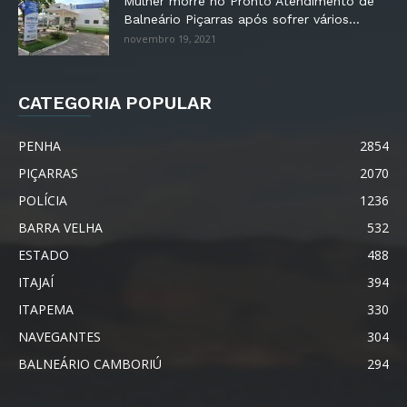
Mulher morre no Pronto Atendimento de
Balneário Piçarras após sofrer vários...
novembro 19, 2021
CATEGORIA POPULAR
PENHA
2854
PIÇARRAS
2070
POLÍCIA
1236
BARRA VELHA
532
ESTADO
488
ITAJAÍ
394
ITAPEMA
330
NAVEGANTES
304
BALNEÁRIO CAMBORIÚ
294