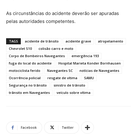
As circunstâncias do acidente deverão ser apuradas
pelas autoridades competentes.
TAGS
acidente de trânsito
acidente grave
atropelamento
Chevrolet S10
colisão carro e moto
Corpo de Bombeiros Navegantes
emergência 193
fuga do local do acidente
Hospital Marieta Konder Bornhausen
motociclista ferido
Navegantes SC
notícias de Navegantes
Ocorrência policial
resgate de vítima
SAMU
Segurança no trânsito
sinistro de trânsito
trânsito em Navegantes
veículo sobre vítima
Facebook
Twitter