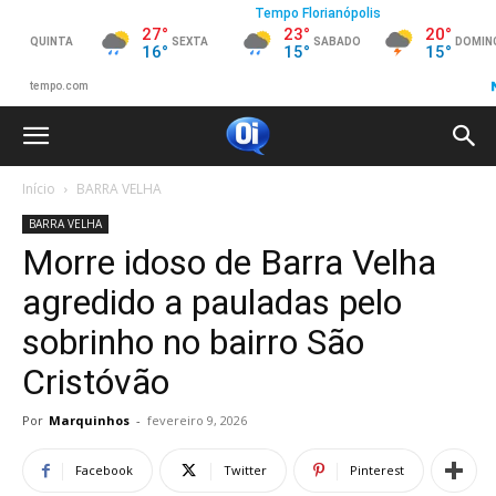
Início
BARRA VELHA
BARRA VELHA
Morre idoso de Barra Velha
agredido a pauladas pelo
sobrinho no bairro São
Cristóvão
Por
Marquinhos
-
fevereiro 9, 2026
Facebook
Twitter
Pinterest