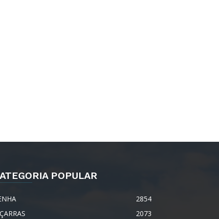
ATEGORIA POPULAR
ENHA
2854
IÇARRAS
2073