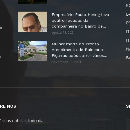
P
B
Empresário Paulo Hering leva
quatro facadas da
E
companheira no Bairro de...
no
IT
agosto 11, 2021
I
Mulher morre no Pronto
N
Atendimento de Balneário
Piçarras após sofrer vários...
o
B
novembro 19, 2021
RE NÓS
S
C suas noticias todo dia