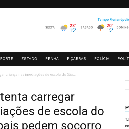
SPORTE
ESTADO
PENHA
PIÇARRAS
POLÍCIA
POLÍT
ar criança nas imediações de escola do São...
tenta carregar
P
iações de escola do
TJ
 pais pedem socorro
co