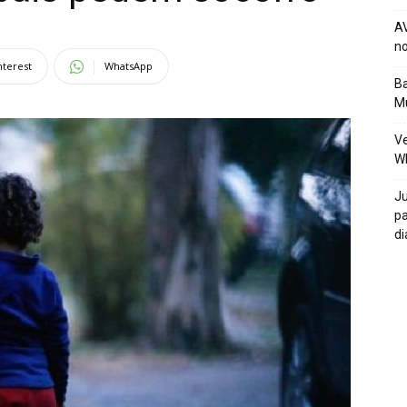
AV
no
nterest
WhatsApp
Ba
Mu
Ve
W
Ju
pa
di