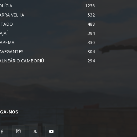
OLÍCIA
1236
ARRA VELHA
532
STADO
488
AJAÍ
394
TAPEMA
330
AVEGANTES
304
ALNEÁRIO CAMBORIÚ
294
IGA-NOS