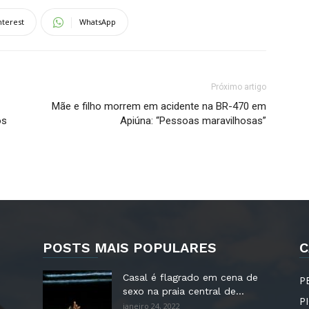
nterest
WhatsApp
Próximo artigo
Mãe e filho morrem em acidente na BR-470 em
os
Apiúna: “Pessoas maravilhosas”
POSTS MAIS POPULARES
C
Casal é flagrado em cena de
P
sexo na praia central de...
P
janeiro 24, 2022