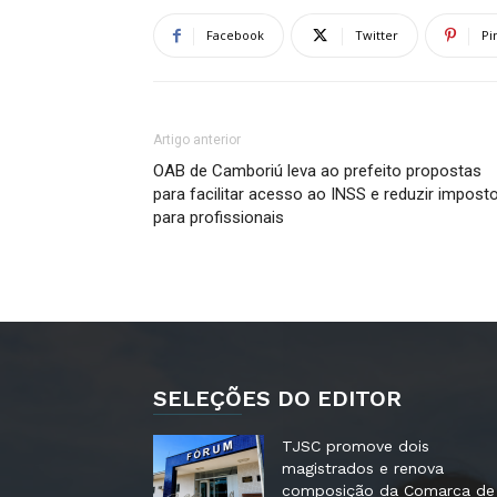
Facebook
Twitter
Pi
Artigo anterior
OAB de Camboriú leva ao prefeito propostas
para facilitar acesso ao INSS e reduzir impost
para profissionais
SELEÇÕES DO EDITOR
TJSC promove dois
magistrados e renova
composição da Comarca de