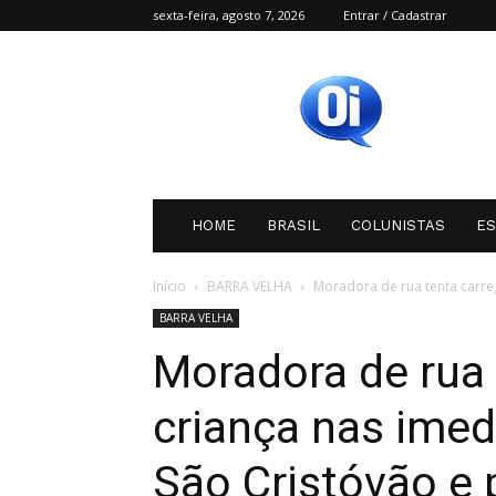
sexta-feira, agosto 7, 2026
Entrar / Cadastrar
Oi
SC
HOME
BRASIL
COLUNISTAS
E
Início
BARRA VELHA
Moradora de rua tenta carreg
BARRA VELHA
Moradora de rua 
criança nas imed
São Cristóvão e