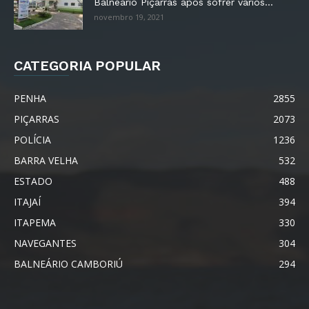
Balneário Piçarras após sofrer vários...
novembro 19, 2021
CATEGORIA POPULAR
PENHA
2855
PIÇARRAS
2073
POLÍCIA
1236
BARRA VELHA
532
ESTADO
488
ITAJAÍ
394
ITAPEMA
330
NAVEGANTES
304
BALNEÁRIO CAMBORIÚ
294