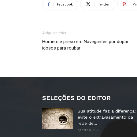
Facebook
Twitter
Pi
Artigo anterior
Homem é preso em Navegantes por dopar
idosos para roubar
SELEÇÕES DO EDITOR
Sua atitude faz a diferença:
evite o extravasamento da
rede de...
agosto 8, 2026