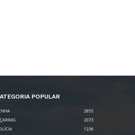
ATEGORIA POPULAR
ENHA
2855
IÇARRAS
2073
OLÍCIA
1236