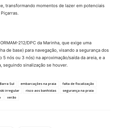
ce, transformando momentos de lazer em potenciais
 Piçarras.
é a NORMAM-212/DPC da Marinha, que exige uma
inha de base) para navegação, visando a segurança dos
 5 nós ou 3 nós) na aproximação/saída da areia, e a
, seguindo sinalização se houver.
Barra Sul
embarcações na praia
falta de fiscalização
tski irregular
risco aos banhistas
segurança na praia
o
verão