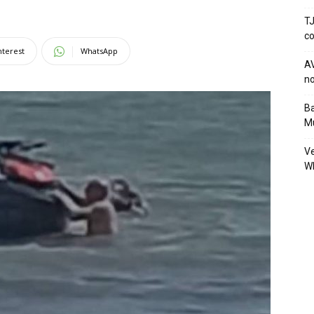
TJ
co
nterest
WhatsApp
AV
no
Ba
Mu
Ve
W