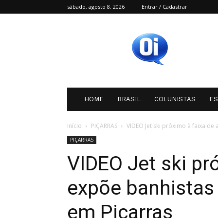
sábado, agosto 8, 2026
Entrar / Cadastrar
Oi
SC
HOME
BRASIL
COLUNISTAS
E
Início
PIÇARRAS
VIDEO Jet ski próximo à faixa de a
PIÇARRAS
VIDEO Jet ski pró
expõe banhistas a
em Piçarras