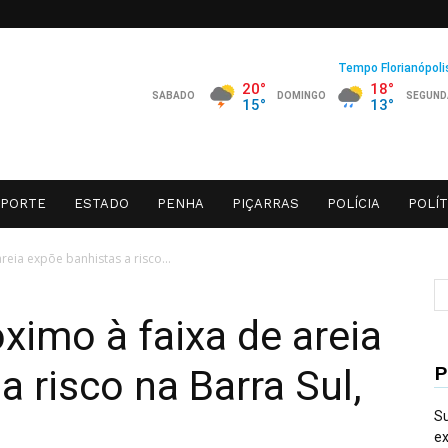
SPORTE
ESTADO
PENHA
PIÇARRAS
POLÍCIA
POLÍT
reia expõe banhistas a risco...
ximo à faixa de areia
P
 risco na Barra Sul,
Su
ex