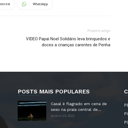
nterest
WhatsApp
Próximo artigo
VIDEO Papai Noel Solidário leva brinquedos e
doces a crianças carentes de Penha
POSTS MAIS POPULARES
C
Casal é flagrado em cena de
P
sexo na praia central de...
P
janeiro 24, 2022
P