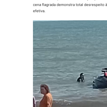
cena flagrada demonstra total desrespeito à
efetiva.
Tocador
de
vídeo