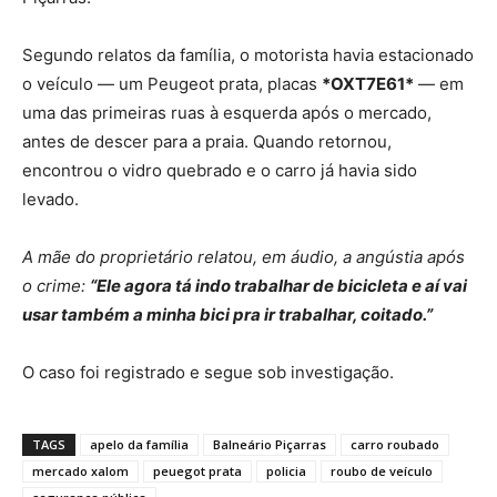
Segundo relatos da família, o motorista havia estacionado
o veículo — um Peugeot prata, placas
*OXT7E61*
— em
uma das primeiras ruas à esquerda após o mercado,
antes de descer para a praia. Quando retornou,
encontrou o vidro quebrado e o carro já havia sido
levado.
A mãe do proprietário relatou, em áudio, a angústia após
o crime:
“Ele agora tá indo trabalhar de bicicleta e aí vai
usar também a minha bici pra ir trabalhar, coitado.”
O caso foi registrado e segue sob investigação.
TAGS
apelo da família
Balneário Piçarras
carro roubado
mercado xalom
peuegot prata
policia
roubo de veículo