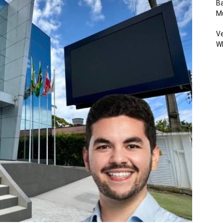
Ba
Mu
Ve
W