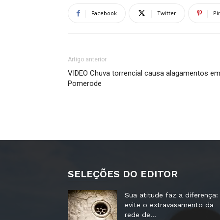
Facebook
Twitter
Pi
Artigo anterior
VIDEO Chuva torrencial causa alagamentos e
Pomerode
SELEÇÕES DO EDITOR
Sua atitude faz a diferença:
evite o extravasamento da
rede de...