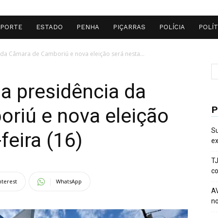
SPORTE
ESTADO
PENHA
PIÇARRAS
POLÍCIA
POLÍT
da Câmara de Camboriú e nova eleição será nesta...
a presidência da
P
riú e nova eleição
Su
feira (16)
ex
TJ
co
nterest
WhatsApp
AV
no