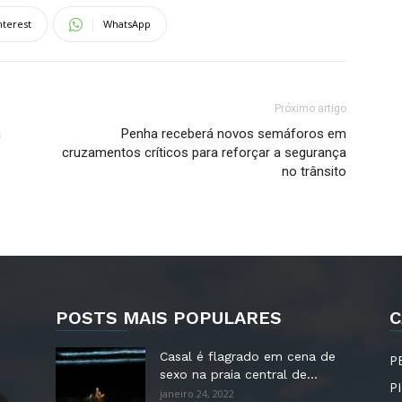
nterest
WhatsApp
Próximo artigo
m
Penha receberá novos semáforos em
cruzamentos críticos para reforçar a segurança
no trânsito
POSTS MAIS POPULARES
C
Casal é flagrado em cena de
P
sexo na praia central de...
P
janeiro 24, 2022