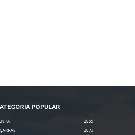
ATEGORIA POPULAR
ENHA
2855
IÇARRAS
2073