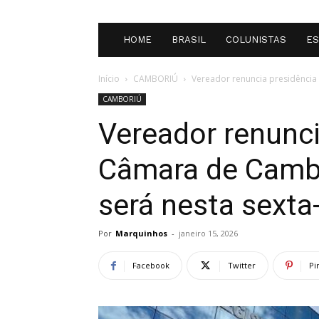
HOME
BRASIL
COLUNISTAS
E
Início
CAMBORIÚ
Vereador renuncia presidência 
CAMBORIÚ
Vereador renunci
Câmara de Cambo
será nesta sexta-
Por
Marquinhos
-
janeiro 15, 2026
Facebook
Twitter
Pi