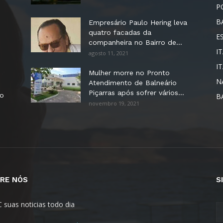
P
B
Empresário Paulo Hering leva
quatro facadas da
E
companheira no Bairro de...
IT
agosto 11, 2021
I
Mulher morre no Pronto
N
Atendimento de Balneário
Piçarras após sofrer vários...
no
B
novembro 19, 2021
RE NÓS
S
C suas noticias todo dia