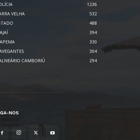
OLÍCIA
1236
ARRA VELHA
532
STADO
488
AJAÍ
394
TAPEMA
330
AVEGANTES
304
ALNEÁRIO CAMBORIÚ
294
IGA-NOS