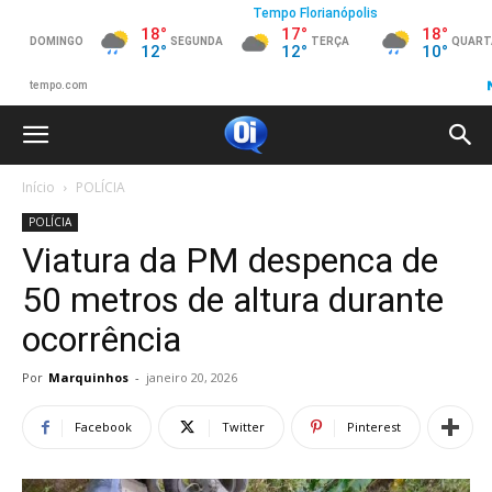
Início
POLÍCIA
POLÍCIA
Viatura da PM despenca de
50 metros de altura durante
ocorrência
Por
Marquinhos
-
janeiro 20, 2026
Facebook
Twitter
Pinterest