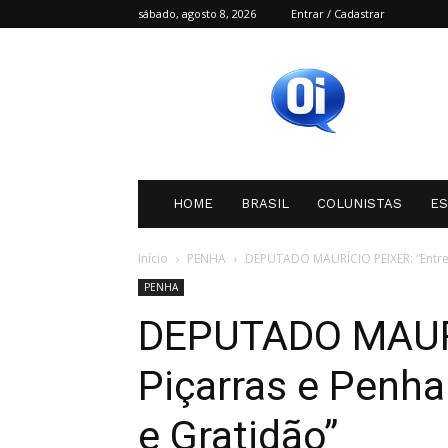
sábado, agosto 8, 2026
Entrar / Cadastrar
Oi
SC
HOME
BRASIL
COLUNISTAS
E
Início
PENHA
DEPUTADO MAURÍCIO PEIXER: “Entre P
PENHA
DEPUTADO MAURÍ
Piçarras e Penha
e Gratidão”