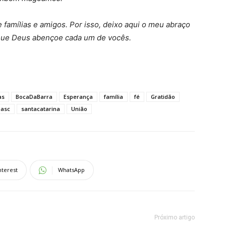
 famílias e amigos. Por isso, deixo aqui o meu abraço
 Que Deus abençoe cada um de vocês.
as
BocaDaBarra
Esperança
família
fé
Gratidão
asc
santacatarina
União
nterest
WhatsApp
Próximo artigo