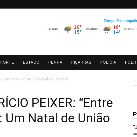
SPORTE
ESTADO
PENHA
PIÇARRAS
POLÍCIA
POLÍT
içarras e Penha: Um Natal de União e...
CIO PEIXER: “Entre
P
: Um Natal de União
TJ
co