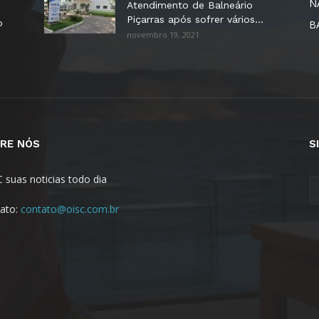
N
Atendimento de Balneário
Piçarras após sofrer vários...
o
B
novembro 19, 2021
RE NÓS
S
C suas noticias todo dia
ato:
contato@oisc.com.br