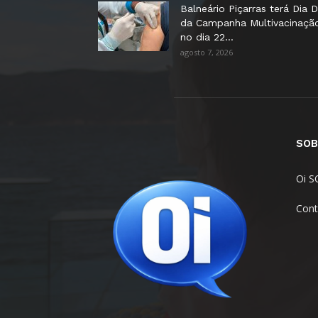
Balneário Piçarras terá Dia D
da Campanha Multivacinaçã
no dia 22...
agosto 7, 2026
SOB
Oi S
Cont