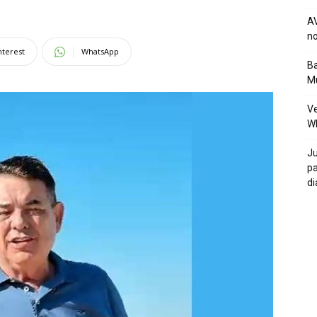
AV
no
nterest
WhatsApp
Ba
Mu
Ve
W
Ju
pa
di