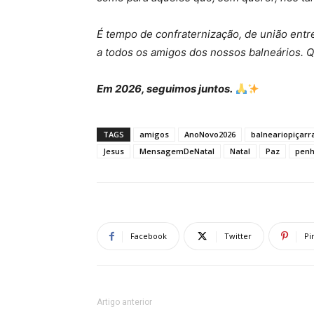
É tempo de confraternização, de união entre
a todos os amigos dos nossos balneários.
Em 2026, seguimos juntos.
TAGS
amigos
AnoNovo2026
balneariopiçarr
Jesus
MensagemDeNatal
Natal
Paz
penh
Facebook
Twitter
Pi
Artigo anterior