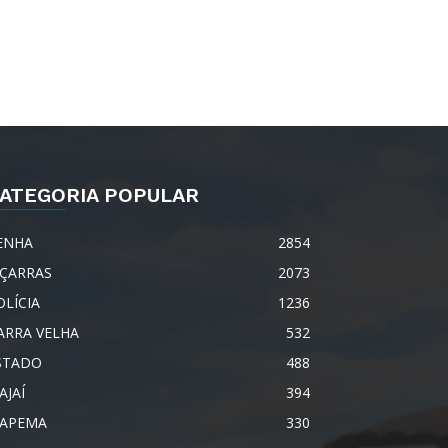
ATEGORIA POPULAR
ENHA
2854
IÇARRAS
2073
OLÍCIA
1236
ARRA VELHA
532
STADO
488
AJAÍ
394
TAPEMA
330