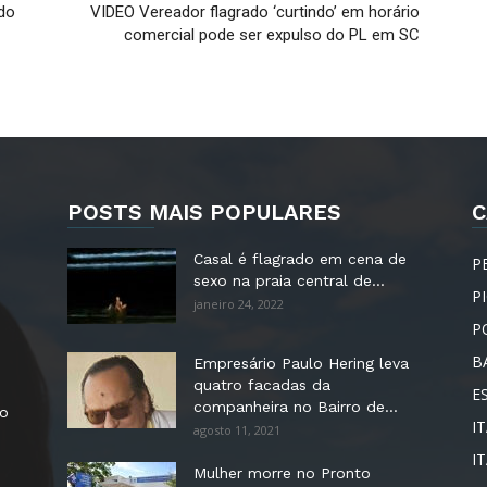
ado
VIDEO Vereador flagrado ‘curtindo’ em horário
comercial pode ser expulso do PL em SC
POSTS MAIS POPULARES
C
Casal é flagrado em cena de
P
sexo na praia central de...
P
janeiro 24, 2022
P
B
Empresário Paulo Hering leva
quatro facadas da
E
companheira no Bairro de...
no
IT
agosto 11, 2021
I
Mulher morre no Pronto