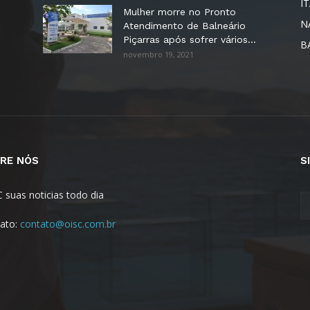
I
Mulher morre no Pronto
N
Atendimento de Balneário
Piçarras após sofrer vários...
B
novembro 19, 2021
RE NÓS
S
C suas noticias todo dia
ato:
contato@oisc.com.br