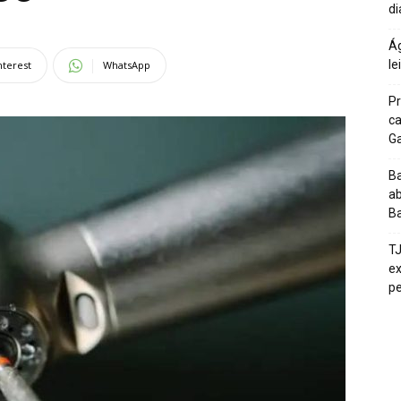
di
Ág
le
nterest
WhatsApp
Pr
ca
G
Ba
ab
Ba
T
ex
pe