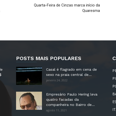
Quarta-Feira de Cinzas marca início da
a
Quaresma
POSTS MAIS POPULARES
C
de
Casal é flagrado em cena de
P
$
sexo na praia central de...
P
janeiro 24, 2022
P
B
Empresário Paulo Hering leva
quatro facadas da
E
companheira no Bairro de...
IT
agosto 11, 2021