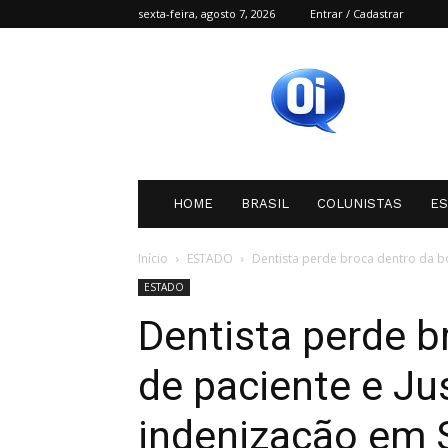
sexta-feira, agosto 7, 2026
Entrar / Cadastrar
Oi
SC
HOME
BRASIL
COLUNISTAS
E
Início
ESTADO
Dentista perde broca dentro da boc
ESTADO
Dentista perde b
de paciente e Ju
indenização em 