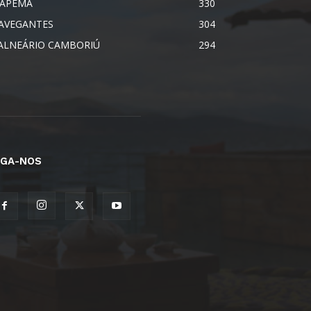
TAPEMA
330
AVEGANTES
304
ALNEÁRIO CAMBORIÚ
294
IGA-NOS