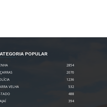
ATEGORIA POPULAR
ENHA
2854
IÇARRAS
2070
OLÍCIA
1236
ARRA VELHA
532
STADO
488
AJAÍ
394