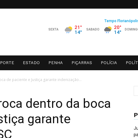
SPORTE
ESTADO
PENHA
PIÇARRAS
POLÍCIA
POLÍT
a de paciente e Justiça garante indenização...
roca dentro da boca
P
stiça garante
Ju
SC
pa