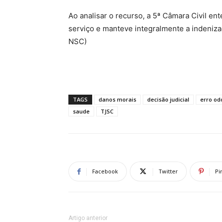
Ao analisar o recurso, a 5ª Câmara Civil e
serviço e manteve integralmente a indeniza
NSC)
TAGS
danos morais
decisão judicial
erro od
saude
TJSC
Facebook
Twitter
Pi
Artigo anterior