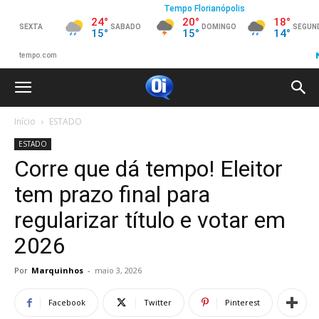
Início
ESTADO
ESTADO
Corre que dá tempo! Eleitor
tem prazo final para
regularizar título e votar em
2026
Por
Marquinhos
-
maio 3, 2026
Facebook
Twitter
Pinterest