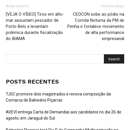
Artigo anterior
Próximo artigo
[VEJA O VÍDEO] Tiros em alto-
CEOCON sobe ao pódio na
mar assustam pescador de
Corrida Noturna da PM de
Porto Belo e levantam
Penha e fortalece movimento
polêmica durante fiscalização
de alta performance
do IBAMA
empresarial
POSTS RECENTES
TJSC promove dois magistrados e renova composição da
Comarca de Balneário Piçarras
AVEVI entrega Carta de Demandas aos candidatos no dia 26 de
agosto, em Jaraguá do Sul
Balneário Piçarras terá Dia D da Campanha Multivacinação no