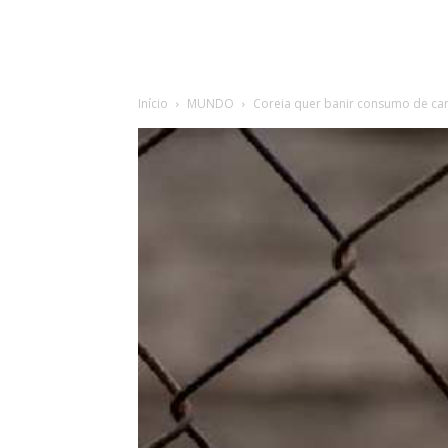
Início
MUNDO
Coreia quer banir consumo de ca