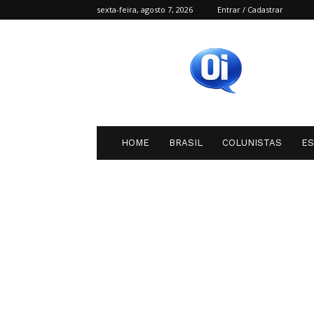
sexta-feira, agosto 7, 2026
Entrar / Cadastrar
Oi
SC
HOME
BRASIL
COLUNISTAS
E