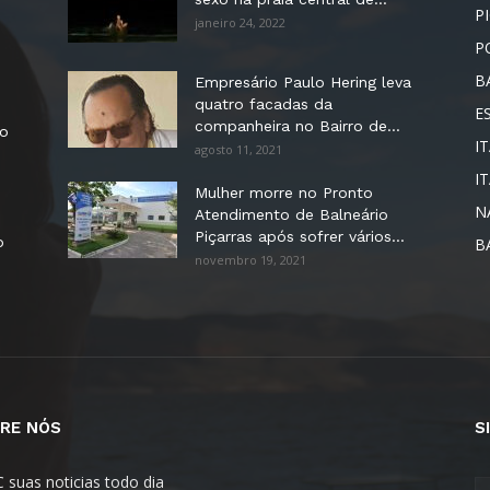
P
janeiro 24, 2022
P
B
Empresário Paulo Hering leva
quatro facadas da
E
companheira no Bairro de...
no
IT
agosto 11, 2021
I
Mulher morre no Pronto
N
Atendimento de Balneário
Piçarras após sofrer vários...
o
B
novembro 19, 2021
RE NÓS
S
C suas noticias todo dia