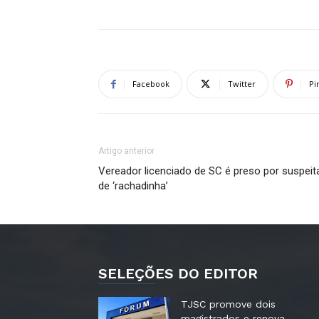
Facebook
Twitter
Pi
Artigo anterior
Vereador licenciado de SC é preso por suspeit
de ‘rachadinha’
SELEÇÕES DO EDITOR
TJSC promove dois
magistrados e renova