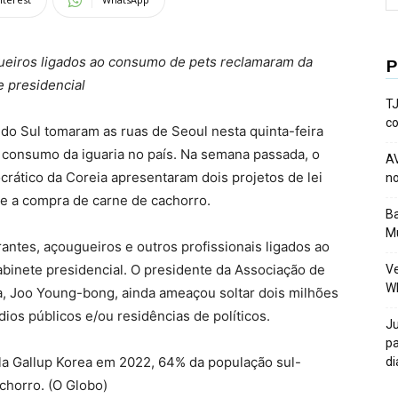
ueiros ligados ao consumo de pets reclamaram da
P
e presidencial
TJ
co
do Sul tomaram as ruas de Seoul nesta quinta-feira
 consumo da iguaria no país. Na semana passada, o
AV
rático da Coreia apresentaram dois projetos de lei
no
 e a compra de carne de cachorro.
Ba
Mu
antes, açougueiros e outros profissionais ligados ao
binete presidencial. O presidente da Associação de
Ve
W
, Joo Young-bong, ainda ameaçou soltar dois milhões
ios públicos e/ou residências de políticos.
Ju
pa
a Gallup Korea em 2022, 64% da população sul-
di
chorro. (O Globo)