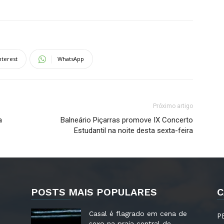
nterest
WhatsApp
Próximo artigo
a
Balneário Piçarras promove IX Concerto
Estudantil na noite desta sexta-feira
POSTS MAIS POPULARES
C
Casal é flagrado em cena de
P
sexo na praia central de...