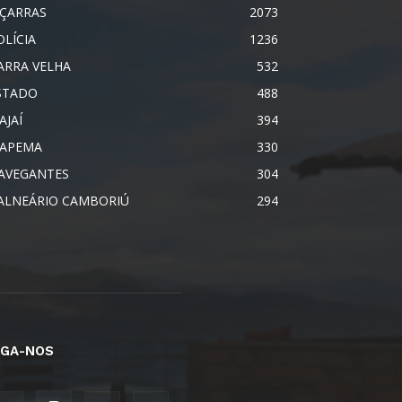
IÇARRAS
2073
OLÍCIA
1236
ARRA VELHA
532
STADO
488
AJAÍ
394
TAPEMA
330
AVEGANTES
304
ALNEÁRIO CAMBORIÚ
294
IGA-NOS