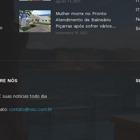
IT
agosto 11, 2021
I
Mulher morre no Pronto
N
Atendimento de Balneário
Piçarras após sofrer vários...
no
B
novembro 19, 2021
RE NÓS
S
C suas noticias todo dia
ato:
contato@oisc.com.br