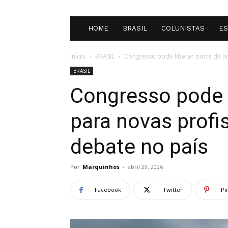
HOME
BRASIL
COLUNISTAS
E
Início
BRASIL
Congresso pode liberar porte de a
BRASIL
Congresso pode l
para novas prof
debate no país
Por
Marquinhos
-
abril 29, 2026
Facebook
Twitter
Pi