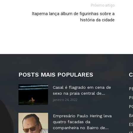
Próximo artigo
Itapema lança álbum de figurinhas sobre a
história da cidade
POSTS MAIS POPULARES
C
Casal é flagrado em cena de
P
sexo na praia central de...
P
janeiro 24, 2022
P
B
Empresário Paulo Hering leva
quatro facadas da
E
companheira no Bairro de...