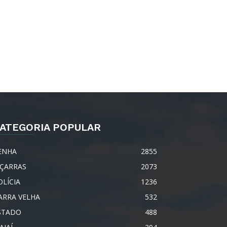
ATEGORIA POPULAR
ENHA
2855
IÇARRAS
2073
OLÍCIA
1236
ARRA VELHA
532
STADO
488