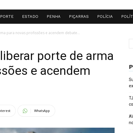
SPORTE
ESTADO
PENHA
PIÇARRAS
POLÍCIA
POLÍT
rma para novas profissões e acendem debate...
iberar porte de arma
P
issões e acendem
Su
ex
TJ
co
nterest
WhatsApp
AV
no