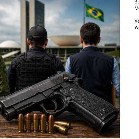
Ba
Mu
Ve
W