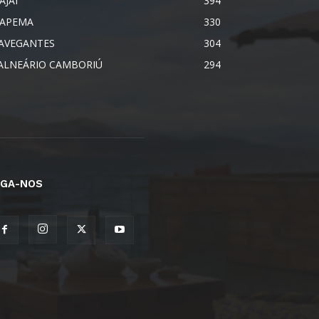
AJAÍ
394
TAPEMA
330
AVEGANTES
304
ALNEÁRIO CAMBORIÚ
294
IGA-NOS