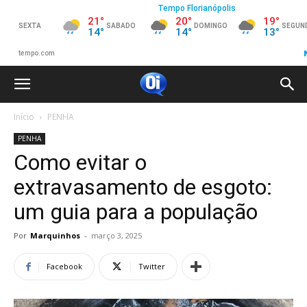
Início
PENHA
PENHA
Como evitar o
extravasamento de esgoto:
um guia para a população
Por
Marquinhos
-
março 3, 2025
Facebook
Twitter