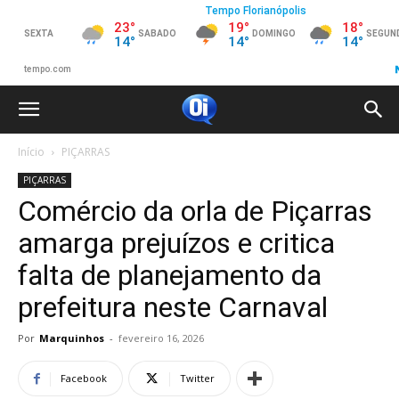
Início
PIÇARRAS
PIÇARRAS
Comércio da orla de Piçarras
amarga prejuízos e critica
falta de planejamento da
prefeitura neste Carnaval
Por
Marquinhos
-
fevereiro 16, 2026
Facebook
Twitter