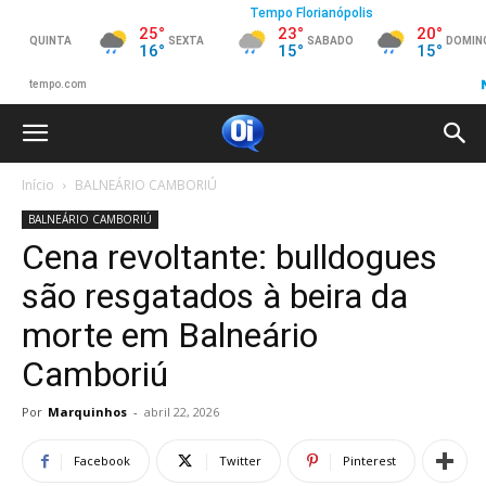
Início
BALNEÁRIO CAMBORIÚ
BALNEÁRIO CAMBORIÚ
Cena revoltante: bulldogues
são resgatados à beira da
morte em Balneário
Camboriú
Por
Marquinhos
-
abril 22, 2026
Facebook
Twitter
Pinterest