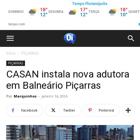
Início
PIÇARRAS
PIÇARRAS
CASAN instala nova adutora
em Balneário Piçarras
Por
Marquinhos
-
janeiro 16, 2026
Facebook
Twitter
Pinterest