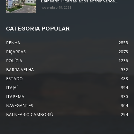
Balneário Piçarras após sofrer vários...
novembro 19, 2021
CATEGORIA POPULAR
PENHA
2855
PIÇARRAS
2073
POLÍCIA
1236
BARRA VELHA
532
ESTADO
488
ITAJAÍ
394
ITAPEMA
330
NAVEGANTES
304
BALNEÁRIO CAMBORIÚ
294