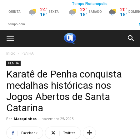
Início
PENHA
PENHA
Karatê de Penha conquista
medalhas históricas nos
Jogos Abertos de Santa
Catarina
Por
Marquinhos
-
novembro 25, 2025
Facebook
Twitter