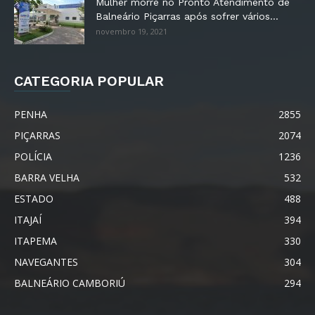
Mulher morre no Pronto Atendimento de
Balneário Piçarras após sofrer vários...
novembro 19, 2021
CATEGORIA POPULAR
PENHA
2855
PIÇARRAS
2074
POLÍCIA
1236
BARRA VELHA
532
ESTADO
488
ITAJAÍ
394
ITAPEMA
330
NAVEGANTES
304
BALNEÁRIO CAMBORIÚ
294