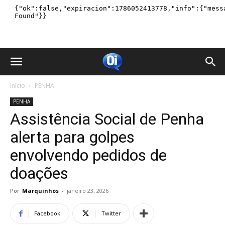
Início
PENHA
PENHA
Assistência Social de Penha
alerta para golpes
envolvendo pedidos de
doações
Por
Marquinhos
-
janeiro 23, 2026
Facebook
Twitter