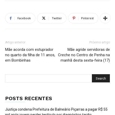
Facebook
Twitter
Pinterest
Artigo anterior
Próximo artigo
Mãe acorda com estuprador
Mãe agride servidoras de
no quarto da filha de 11 anos,
Creche no Centro de Penha na
em Bombinhas
manhã desta sexta-feira (17)
POSTS RECENTES
Justiça condena Prefeitura de Balneário Piçarras a pagar R$ 55
mil após jovem perder testículo por diagnóstico tardio