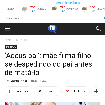
Início
MUNDO
MUNDO
‘Adeus pai’: mãe filma filho
se despedindo do pai antes
de matá-lo
Por
Marquinhos
-
maio 17, 2024
Facebook
Twitter
Pinterest