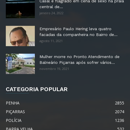
Casal é flagrado em cena de sexo na praia
central de...
janeiro 24, 2022
Empresário Paulo Hering leva quatro
facadas da companheira no Bairro de...
agosto 11, 2021
Mulher morre no Pronto Atendimento de
Balneário Piçarras após sofrer vários...
novembro 19, 2021
CATEGORIA POPULAR
PENHA
2855
PIÇARRAS
2074
POLÍCIA
1236
BARRA VELHA
532